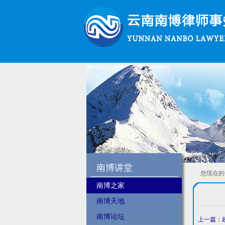
南博讲堂
您现在的
南博之家
南博天地
南博论坛
上一篇：