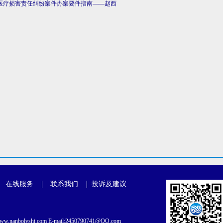
医疗损害责任纠纷案件办案要件指南——赵西
在线服务
联系我们
投诉及建议
anbolvshi.com E-mail:2450790741@QQ.com