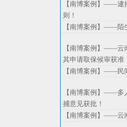
【南博案例】——逮
则！
【南博案例】——陌
【南博案例】——云
其申请取保候审获准
【南博案例】——民
【南博案例】——多
捕意见获批！
【南博案例】——云