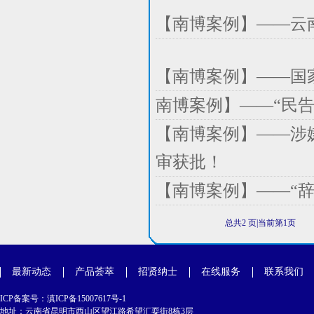
【南博案例】——云
【南博案例】——国
南博案例】——“民
【南博案例】——涉
审获批！
【南博案例】——“
总共2 页|当前第1页
最新动态
产品荟萃
招贤纳士
在线服务
联系我们
ICP备案号：
滇ICP备15007617号-1
地址：云南省昆明市西山区望江路希望汇耍街8栋3层